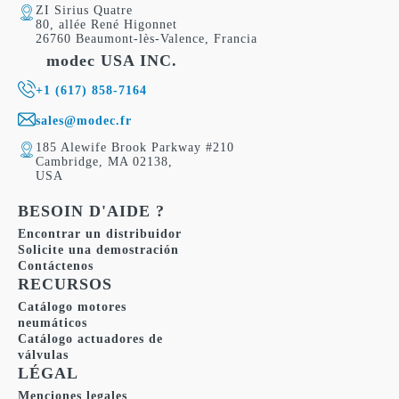
ZI Sirius Quatre
80, allée René Higonnet
26760 Beaumont-lès-Valence, Francia
modec USA INC.
+1 (617) 858-7164
sales@modec.fr
185 Alewife Brook Parkway #210
Cambridge, MA 02138,
USA
BESOIN D'AIDE ?
Encontrar un distribuidor
Solicite una demostración
Contáctenos
RECURSOS
Catálogo motores
neumáticos
Catálogo actuadores de
válvulas
LÉGAL
Menciones legales