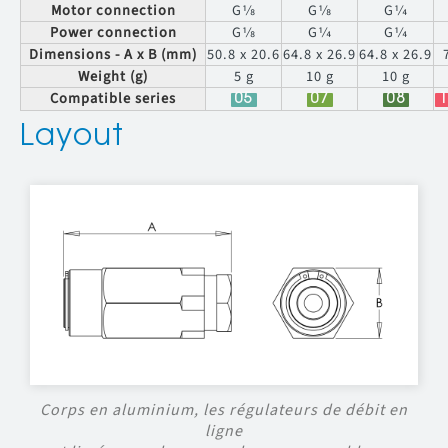
Motor connection
G1⁄8
G1⁄8
G1⁄4
Power connection
G1⁄8
G1⁄4
G1⁄4
Dimensions - A x B (mm)
50.8 x 20.6
64.8 x 26.9
64.8 x 26.9
Weight (g)
5 g
10 g
10 g
Compatible series
05
07
08
1
Layout
Corps en aluminium, les régulateurs de débit en
ligne