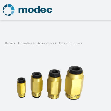
Home
>
Air motors
>
Accessories
>
Flow controllers