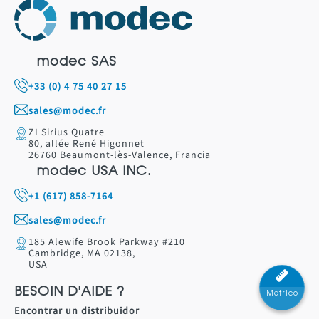
modec SAS
+33 (0) 4 75 40 27 15
sales@modec.fr
ZI Sirius Quatre
80, allée René Higonnet
26760 Beaumont-lès-Valence, Francia
modec USA INC.
+1 (617) 858-7164
sales@modec.fr
185 Alewife Brook Parkway #210
Cambridge, MA 02138,
USA
BESOIN D'AIDE ?
Metrico
Encontrar un distribuidor