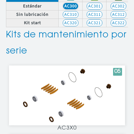
Estándar
AC300
AC301
AC302
Sin lubricación
AC310
AC311
AC312
Kit start
AC320
AC321
AC322
Kits de mantenimiento por
serie
05
AC3X0