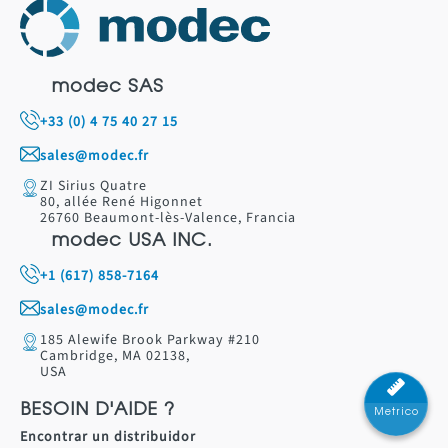
modec SAS
+33 (0) 4 75 40 27 15
sales@modec.fr
ZI Sirius Quatre
80, allée René Higonnet
26760 Beaumont-lès-Valence, Francia
modec USA INC.
+1 (617) 858-7164
sales@modec.fr
185 Alewife Brook Parkway #210
Cambridge, MA 02138,
USA
BESOIN D'AIDE ?
Metrico
Encontrar un distribuidor