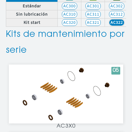
Estándar
AC300
AC301
AC302
Sin lubricación
AC310
AC311
AC312
Kit start
AC320
AC321
AC322
Kits de mantenimiento por
serie
05
AC3X0