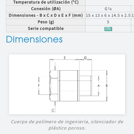
Temperatura de utilización (°C)
Conexión (ØA)
G1⁄8
Dimensiones - B x C x D x E x F (mm)
15 x 13 x 6 x 14.5 x 2.5
1
Peso (g)
5
Serie compatible
05
Dimensiones
Cuerpo de polímero de ingeniería, silenciador de
plástico poroso.