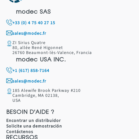
modec SAS
+33 (0) 4 75 40 27 15
sales@modec.fr
ZI Sirius Quatre
80, allée René Higonnet
26760 Beaumont-lès-Valence, Francia
modec USA INC.
+1 (617) 858-7164
sales@modec.fr
185 Alewife Brook Parkway #210
Cambridge, MA 02138,
USA
BESOIN D'AIDE ?
Encontrar un distribuidor
Solicite una demostración
Contáctenos
RECURSOS