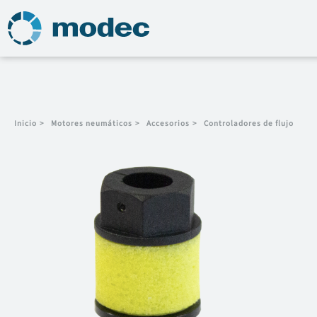
Inicio
>
Motores neumáticos
>
Accesorios
>
Controladores de flujo