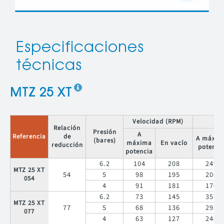
Especificaciones
técnicas
MTZ 25 XT
Velocidad (RPM)
Relación
Presión
A
Referencia
de
A máxim
(bares)
máxima
En vacío
reducción
potenci
potencia
6.2
104
208
249
MTZ 25 XT
54
5
98
195
206
054
4
91
181
170
6.2
73
145
357
MTZ 25 XT
77
5
68
136
295
077
4
63
127
244