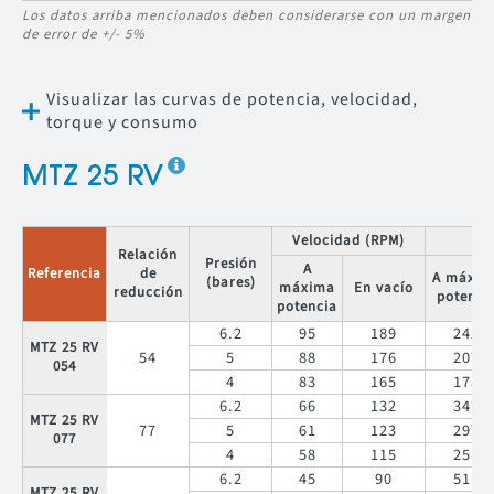
Los datos arriba mencionados deben considerarse con un margen
de error de +/- 5%
Visualizar las curvas de potencia, velocidad,
torque y consumo
MTZ 25 RV
Velocidad (RPM)
Relación
Presión
A
Referencia
de
A máxim
(bares)
máxima
En vacío
reducción
potenci
potencia
6.2
95
189
242
MTZ 25 RV
54
5
88
176
207
054
4
83
165
175
6.2
66
132
347
MTZ 25 RV
77
5
61
123
297
077
4
58
115
251
6.2
45
90
511
MTZ 25 RV