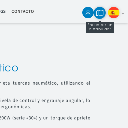
OGS
CONTACTO
Encontrar un
distribuidor
Français
English
tico
ieta tuercas neumático, utilizando el
ela de control y engranaje angular, lo
y ergonómicas.
200W (serie «30») y un torque de apriete