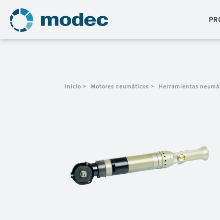
PR
Inicio
>
Motores neumáticos
>
Herramientas neumá