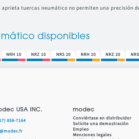
 aprieta tuercas neumático no permiten una precisión de 
.
umático disponibles
NRH 10
NRZ 10
NRS 20
NRH 20
NRZ 20
NRS
dec USA INC.
modec
Conviértase en distribuidor
17) 858-7164
Solicite una demostración
Empleo
s@modec.fr
Menciones legales