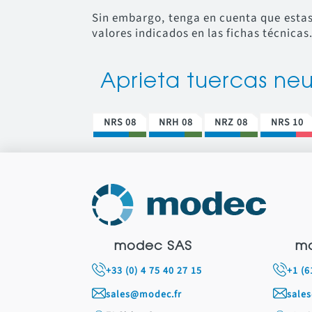
Sin embargo, tenga en cuenta que estas
valores indicados en las fichas técnicas
Aprieta tuercas ne
NRS 08
NRH 08
NRZ 08
NRS 10
modec SAS
mo
+33 (0) 4 75 40 27 15
+1 (6
sales@modec.fr
sale