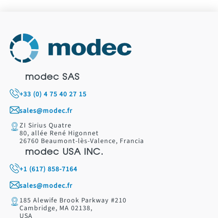
modec SAS
+33 (0) 4 75 40 27 15
sales@modec.fr
ZI Sirius Quatre
80, allée René Higonnet
26760 Beaumont-lès-Valence, Francia
modec USA INC.
+1 (617) 858-7164
sales@modec.fr
185 Alewife Brook Parkway #210
Cambridge, MA 02138,
USA