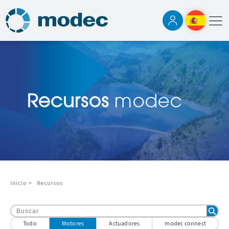
Recursos
modec
Inicio
>
Recursos
Todo
Motores
Actuadores
modec connect