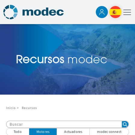
Recursos
modec
Inicio
>
Recursos
Todo
Motores
Actuadores
modec connect