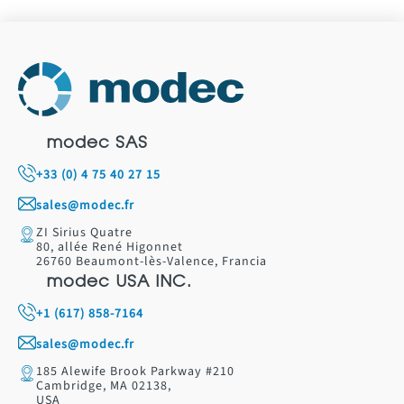
modec SAS
+33 (0) 4 75 40 27 15
sales@modec.fr
ZI Sirius Quatre
80, allée René Higonnet
26760 Beaumont-lès-Valence, Francia
modec USA INC.
+1 (617) 858-7164
sales@modec.fr
185 Alewife Brook Parkway #210
Cambridge, MA 02138,
USA