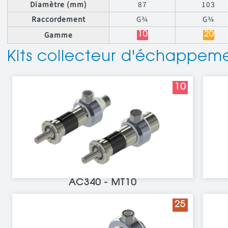
Diamètre (mm)
87
103
Raccordement
G¾
G¾
Gamme
10
20
Kits collecteur d'échappe
10
AC340 - MT10
25