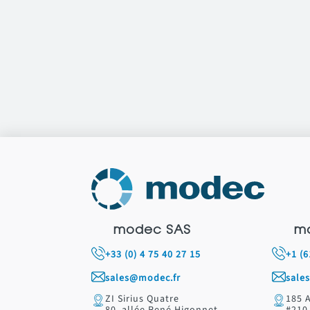
modec SAS
m
+33 (0) 4 75 40 27 15
+1 (
sales@modec.fr
sale
ZI Sirius Quatre
185 
80, allée René Higonnet
#210