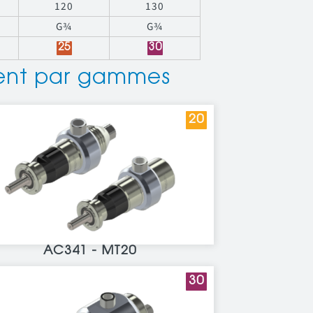
120
130
G¾
G¾
25
30
ment par gammes
20
AC341 - MT20
30