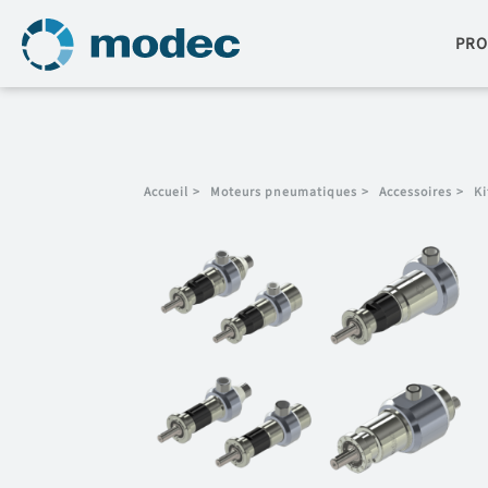
PRO
Accueil
>
Moteurs pneumatiques
>
Accessoires
>
Ki