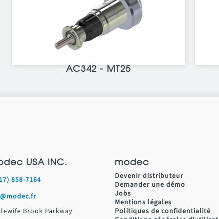
AC342 - MT25
odec USA INC.
modec
Devenir distributeur
617) 858-7164
Demander une démo
Jobs
s@modec.fr
Mentions légales
Alewife Brook Parkway
Politiques de confidentialité