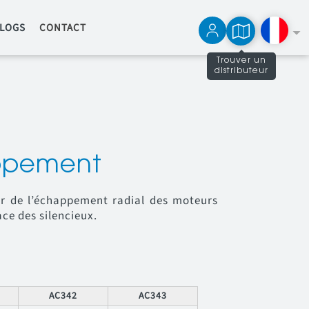
LOGS
CONTACT
Trouver un
distributeur
English
Español
appement
ur de l’échappement radial des moteurs
ace des silencieux.
AC342
AC343