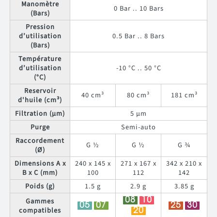
Manomètre
0 Bar .. 10 Bars
(Bars)
Pression
d’utilisation
0.5 Bar .. 8 Bars
(Bars)
Température
d’utilisation
-10 °C .. 50 °C
(°C)
Reservoir
40 cm³
80 cm³
181 cm³
d'huile (cm³)
Filtration (µm)
5 µm
Purge
Semi-auto
Raccordement
G ½
G ½
G ¾
(Ø)
Dimensions A x
240 x 145 x
271 x 167 x
342 x 210 x
B x C (mm)
100
112
142
Poids (g)
1.5 g
2.9 g
3.85 g
Gammes
08
10
05
07
25
30
compatibles
20