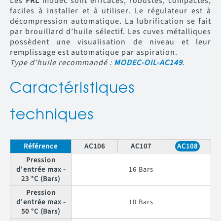
Les
FRL
modec sont efficaces, robustes, compactes,
faciles à installer et à utiliser. Le régulateur est à
décompression automatique. La lubrification se fait
par brouillard d’huile sélectif. Les cuves métalliques
possèdent une visualisation de niveau et leur
remplissage est automatique par aspiration.
Type d’huile recommandé :
MODEC-OIL-AC149
.
Caractéristiques
techniques
Référence
AC106
AC107
AC108
Pression
d'entrée max -
16 Bars
23 °C (Bars)
Pression
d'entrée max -
10 Bars
50 °C (Bars)