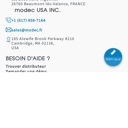
26760 Beaumont-lès-Valence, FRANCE
modec USA INC.
+1 (617) 858-7164
sales@modec.fr
185 Alewife Brook Parkway #210
Cambridge, MA 02138,
USA
BESOIN D'AIDE ?
Métrique
Trouver distributeur
Demander une démo
Nous contacter
RESSOURCES
Catalogue moteurs
pneumatiques
Catalogue actionneurs de
vanne
LÉGAL
Mentions légales
Politiques de confidentialité