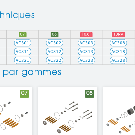
chniques
07
08
10XT
10RV
AC301
AC302
AC303
AC308
AC311
AC312
AC313
AC318
AC321
AC322
AC323
AC328
e par gammes
07
08