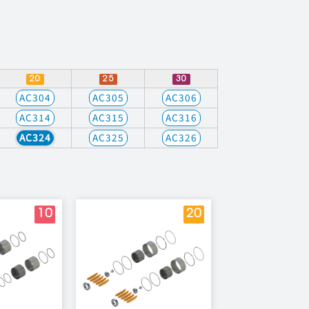
20
25
30
AC304
AC305
AC306
AC314
AC315
AC316
AC324
AC325
AC326
10
20