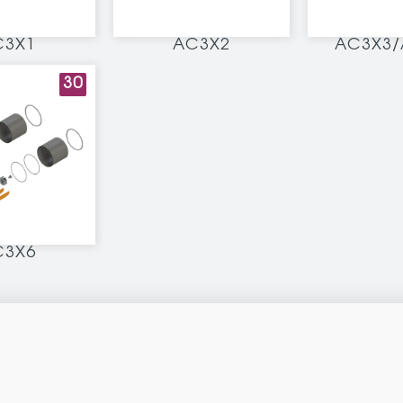
C3X1
AC3X2
AC3X3/
30
C3X6