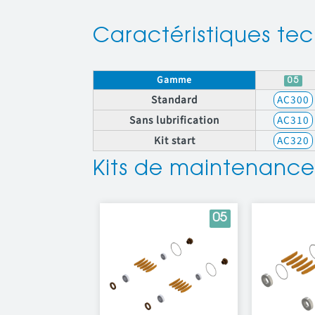
Caractéristiques te
Gamme
05
Standard
AC300
Sans lubrification
AC310
Kit start
AC320
Kits de maintenanc
05