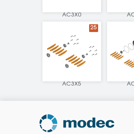
AC3X0
A
25
AC3X5
A