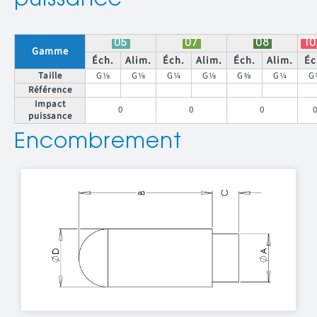
puissance
05
07
08
10
Gamme
Éch.
Alim.
Éch.
Alim.
Éch.
Alim.
Éc
Taille
G⅛
G⅛
G¼
G⅛
G⅜
G¼
G
Référence
Impact
0
0
0
puissance
Encombrement