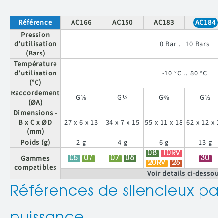
Référence
AC166
AC150
AC183
AC184
Pression
d’utilisation
0 Bar .. 10 Bars
(Bars)
Température
d’utilisation
-10 °C .. 80 °C
(°C)
Raccordement
G⅛
G¼
G⅜
G½
(ØA)
Dimensions -
B x C x ØD
27 x 6 x 13
34 x 7 x 15
55 x 11 x 18
62 x 12 x 
(mm)
Poids (g)
2 g
4 g
6 g
13 g
08
10RV
Gammes
05
07
07
08
30
20RV
25
compatibles
Voir details ci-desso
Références de silencieux p