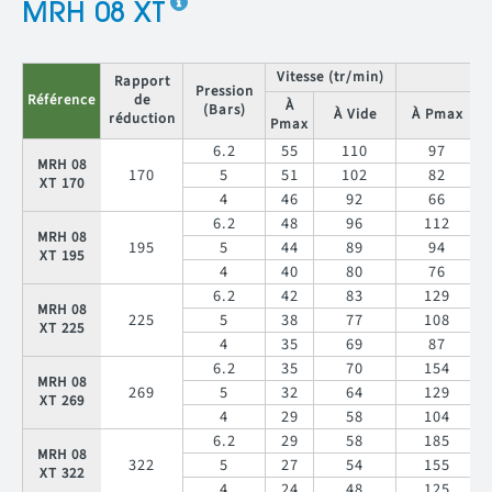
MRH 08 XT
Vitesse (tr/min)
C
Rapport
Pression
Référence
de
À
(Bars)
À Vide
À Pmax
réduction
Pmax
6.2
55
110
97
MRH 08
170
5
51
102
82
XT 170
4
46
92
66
6.2
48
96
112
MRH 08
195
5
44
89
94
XT 195
4
40
80
76
6.2
42
83
129
MRH 08
225
5
38
77
108
XT 225
4
35
69
87
6.2
35
70
154
MRH 08
269
5
32
64
129
XT 269
4
29
58
104
6.2
29
58
185
MRH 08
322
5
27
54
155
XT 322
4
24
48
125