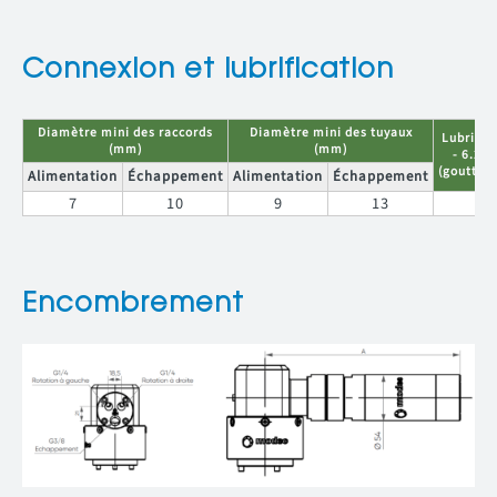
Connexion et lubrification
Diamètre mini des raccords
Diamètre mini des tuyaux
Lubrific
(mm)
(mm)
- 6.2 b
(gouttes
Alimentation
Échappement
Alimentation
Échappement
7
10
9
13
4
Encombrement