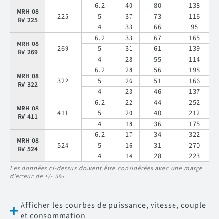
6.2
40
80
138
MRH 08
225
5
37
73
116
RV 225
4
33
66
95
6.2
33
67
165
MRH 08
269
5
31
61
139
RV 269
4
28
55
114
6.2
28
56
198
MRH 08
322
5
26
51
166
RV 322
4
23
46
137
6.2
22
44
252
MRH 08
411
5
20
40
212
RV 411
4
18
36
175
6.2
17
34
322
MRH 08
524
5
16
31
270
RV 524
4
14
28
223
Les données ci-dessus doivent être considérées avec une marge
d’erreur de +/- 5%
Afficher les courbes de puissance, vitesse, couple
et consommation