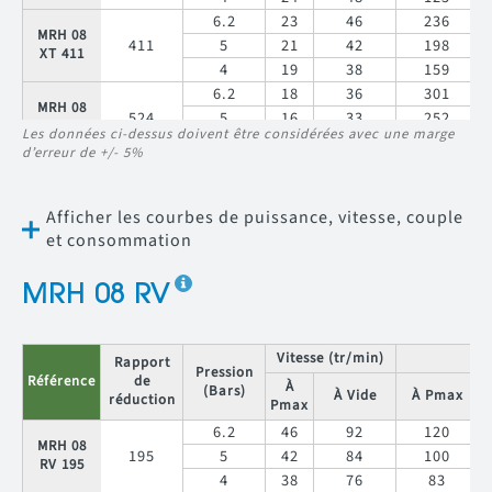
6.2
23
46
236
MRH 08
411
5
21
42
198
XT 411
4
19
38
159
6.2
18
36
301
MRH 08
524
5
16
33
252
XT 524
Les données ci-dessus doivent être considérées avec une marge
4
15
30
203
d’erreur de +/- 5%
Afficher les courbes de puissance, vitesse, couple
et consommation
MRH 08 RV
Vitesse (tr/min)
C
Rapport
Pression
Référence
de
À
(Bars)
À Vide
À Pmax
réduction
Pmax
6.2
46
92
120
MRH 08
195
5
42
84
100
RV 195
4
38
76
83