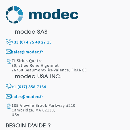
modec SAS
+33 (0) 4 75 40 27 15
sales@modec.fr
ZI Sirius Quatre
80, allée René Higonnet
26760 Beaumont-lès-Valence, FRANCE
modec USA INC.
+1 (617) 858-7164
sales@modec.fr
185 Alewife Brook Parkway #210
Cambridge, MA 02138,
USA
BESOIN D'AIDE ?