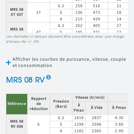
6.2
258
516
21
MRS 08
37
5
236
473
18
XT 037
4
215
429
14
6.2
202
405
27
MRS 08
47
5
185
371
22
XT 047
Les données ci-dessus doivent être considérées avec une marge
4
168
337
18
d’erreur de +/- 5%
6.2
169
338
32
MRS 08
56
5
155
310
27
XT 056
4
141
281
22
Afficher les courbes de puissance, vitesse, couple
6.2
133
265
41
et consommation
MRS 08
71
5
121
243
34
XT 071
4
110
220
28
MRS 08 RV
6.2
118
236
46
MRS 08
80
5
108
216
38
XT 080
4
Vitesse (tr/min)
98
196
31
C
Rapport
Pression
Référence
de
6.2
93
185
59
À
(Bars)
À Vide
À Pmax
MRS 08
réduction
Pmax
102
5
85
169
49
XT 102
6.2
4
1418
77
2837
154
4.30
40
MRS 08
6
6.2
5
1298
64
2596
128
3.60
80
RV 006
MRS 08
147
5
4
1182
58
2365
116
2.90
66
XT 147