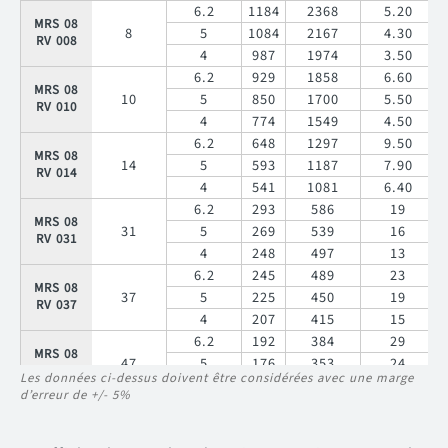
6.2
4
1184
53
2368
106
5.20
55
MRS 08
8
5
1084
2167
4.30
RV 008
4
987
1974
3.50
6.2
929
1858
6.60
MRS 08
10
5
850
1700
5.50
RV 010
4
774
1549
4.50
6.2
648
1297
9.50
MRS 08
14
5
593
1187
7.90
RV 014
4
541
1081
6.40
6.2
293
586
19
MRS 08
31
5
269
539
16
RV 031
4
248
497
13
6.2
245
489
23
MRS 08
37
5
225
450
19
RV 037
4
207
415
15
6.2
192
384
29
MRS 08
47
5
176
353
24
RV 047
Les données ci-dessus doivent être considérées avec une marge
4
163
325
20
d’erreur de +/- 5%
6.2
160
320
35
MRS 08
56
5
147
295
29
RV 056