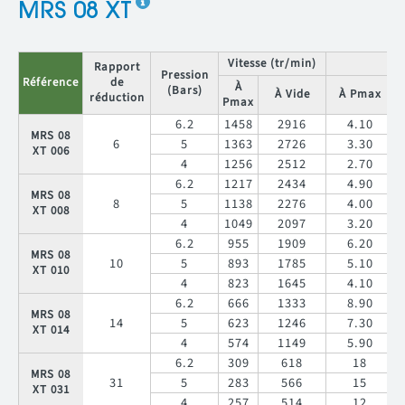
MRS 08 XT
Vitesse (tr/min)
C
Rapport
Pression
Référence
de
À
(Bars)
À Vide
À Pmax
réduction
Pmax
6.2
1458
2916
4.10
MRS 08
6
5
1363
2726
3.30
XT 006
4
1256
2512
2.70
6.2
1217
2434
4.90
MRS 08
8
5
1138
2276
4.00
XT 008
4
1049
2097
3.20
6.2
955
1909
6.20
MRS 08
10
5
893
1785
5.10
XT 010
4
823
1645
4.10
6.2
666
1333
8.90
MRS 08
14
5
623
1246
7.30
XT 014
4
574
1149
5.90
6.2
309
618
18
MRS 08
31
5
283
566
15
XT 031
4
257
514
12