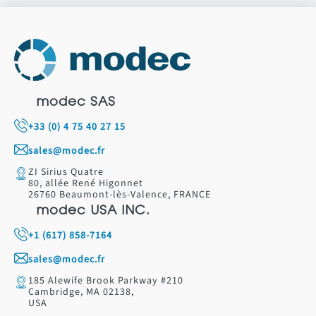
modec SAS
+33 (0) 4 75 40 27 15
sales@modec.fr
ZI Sirius Quatre
80, allée René Higonnet
26760 Beaumont-lès-Valence, FRANCE
modec USA INC.
+1 (617) 858-7164
sales@modec.fr
185 Alewife Brook Parkway #210
Cambridge, MA 02138,
USA