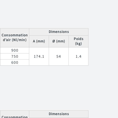
Dimensions
Consommation
Poids
d’air (Nl/min)
A (mm)
Ø (mm)
(kg)
900
750
174.1
54
1.4
600
Dimensions
Consommation