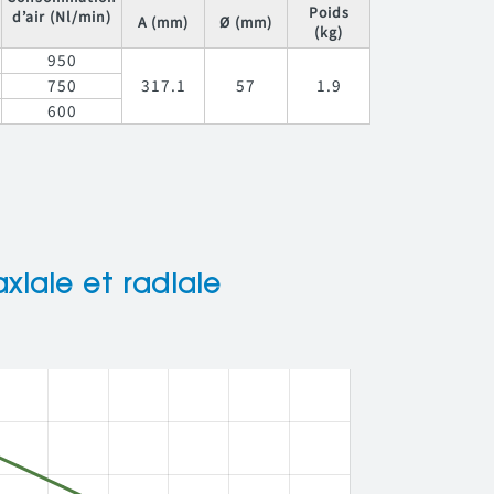
Poids
d’air (Nl/min)
A (mm)
Ø (mm)
(kg)
950
750
317.1
57
1.9
600
xiale et radiale