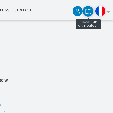
LOGS
CONTACT
Trouver un
distributeur
English
Español
00 W
n