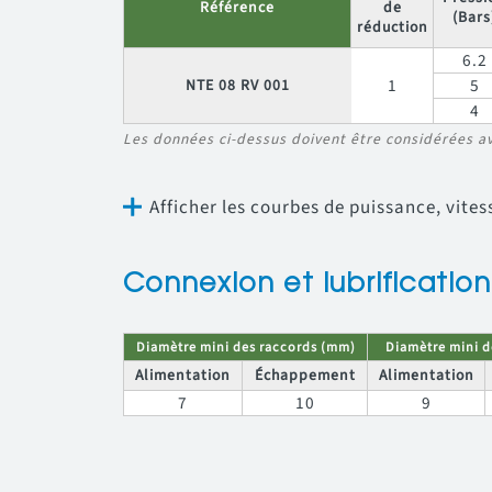
Référence
de
(Bars
réduction
6.2
1
5
NTE 08 RV 001
4
Les données ci-dessus doivent être considérées a
Afficher les courbes de puissance, vit
Connexion et lubrification
Diamètre mini des raccords (mm)
Diamètre mini d
Alimentation
Échappement
Alimentation
7
10
9