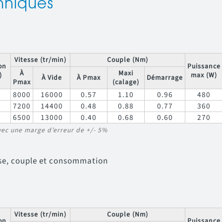
hniques
Vitesse (tr/min)
Couple (Nm)
on
Puissance
À
Maxi
)
max (W)
À Vide
À Pmax
Démarrage
Pmax
(calage)
8000
16000
0.57
1.10
0.96
480
7200
14400
0.48
0.88
0.77
360
6500
13000
0.40
0.68
0.60
270
vec une marge d’erreur de +/- 5%
esse, couple et consommation
Vitesse (tr/min)
Couple (Nm)
on
Puissance