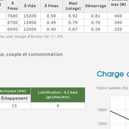
À
Maxi
)
max (W)
À Vide
À Pmax
Démarrage
Pmax
(calage)
7600
15200
0.58
0.92
0.81
460
6700
13400
0.49
0.79
0.70
340
6000
12000
0.40
0.67
0.59
250
vec une marge d’erreur de +/- 5%
esse, couple et consommation
Charge a
es tuyaux (mm)
Lubrification - 6.2 bars
(gouttes/min)
Échappement
13
4