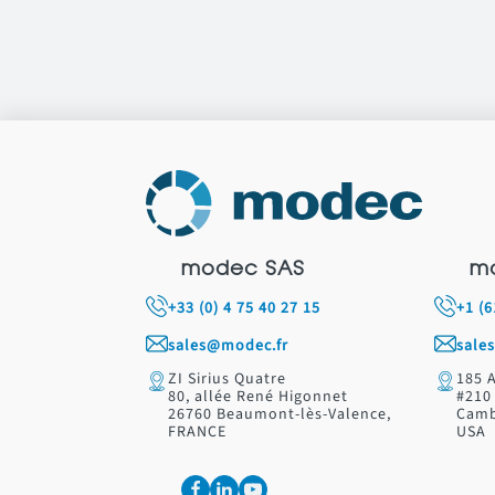
modec SAS
m
+33 (0) 4 75 40 27 15
+1 (
sales@modec.fr
sale
ZI Sirius Quatre
185 
80, allée René Higonnet
#210
26760 Beaumont-lès-Valence,
Camb
FRANCE
USA