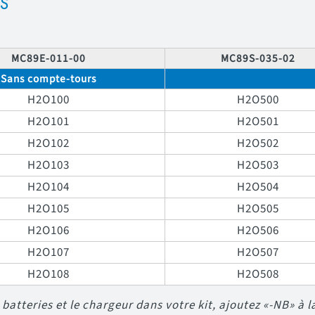
s
MC89E-011-00
MC89S-035-02
Sans compte-tours
H2O100
H2O500
H2O101
H2O501
H2O102
H2O502
H2O103
H2O503
H2O104
H2O504
H2O105
H2O505
H2O106
H2O506
H2O107
H2O507
H2O108
H2O508
batteries et le chargeur dans votre kit, ajoutez «-NB» à l