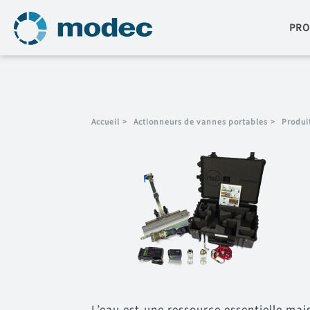
PRO
Accueil
>
Actionneurs de vannes portables
>
Produi
L’eau est une ressource essentielle mais