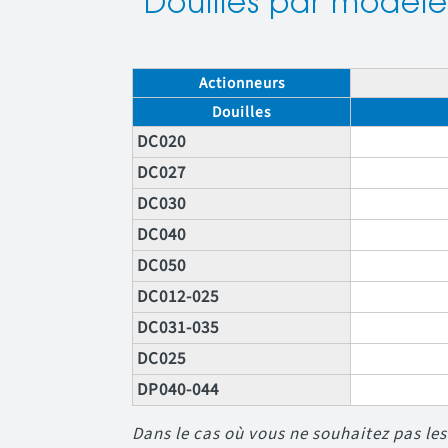
Douilles par modèle
Actionneurs
Douilles
DC020
DC027
DC030
DC040
DC050
DC012-025
DC031-035
DC025
DP040-044
Dans le cas où vous ne souhaitez pas les 