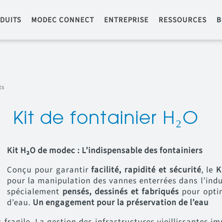
DUITS
MODEC CONNECT
ENTREPRISE
RESSOURCES
B
ts
Kit de fontainier H₂O
Kit H₂O de modec : L’indispensable des fontainiers
Conçu pour garantir
facilité, rapidité et sécurité
, le
K
pour la manipulation des vannes enterrées dans l’indus
spécialement
pensés, dessinés et fabriqués
pour optim
d’eau.
Un engagement pour la préservation de l’eau
 fragile. La gestion des infrastructures vieillissantes i