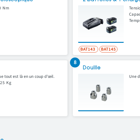
 télescopique
2 batteries & 1 charg
0 Nm
Tensio
Capac
Temps
BAT143
BAT145
8
Douille
e tout est là en un coup d'œil.
Une do
25 Kg