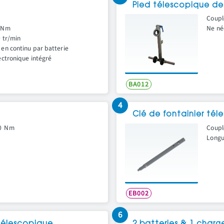
Pied télescopique de
Coupl
 Nm
Ne né
 tr/min
en continu par batterie
ectronique intégré
BA012
4
Clé de fontainier tél
0 Nm
Coupl
Longu
EB002
6