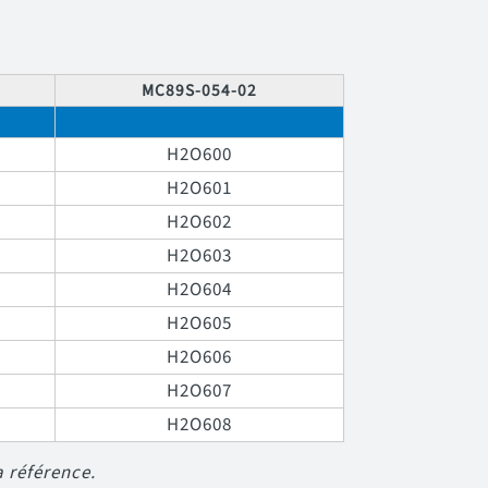
MC89S-054-02
H2O600
H2O601
H2O602
H2O603
H2O604
H2O605
H2O606
H2O607
H2O608
a référence.