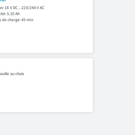
eur
n: 18 V DC .. 220/240 V AC
ité: 5.20 Ah
 de charge: 45 min
uille au choix