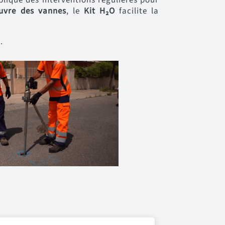
uvre des vannes
, le
Kit H₂O
facilite la
.