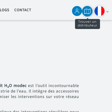
LOGS
CONTACT
Trouver un
distributeur
English
Español
it H₂O modec
est l’outil incontournable
trie de l’eau. Il intègre des accessoires
iser les interventions sur votre réseau
mplique des interventions régulières pour