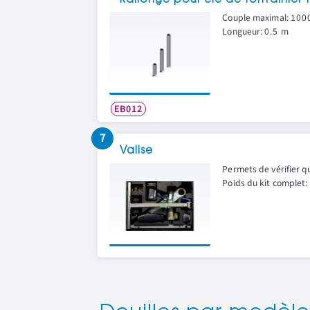
Rallonge pour clé de fontainier
Couple maximal:
100
Longueur:
0.5 m
EB012
7
Valise
Permets de vérifier qu
Poids du kit complet: