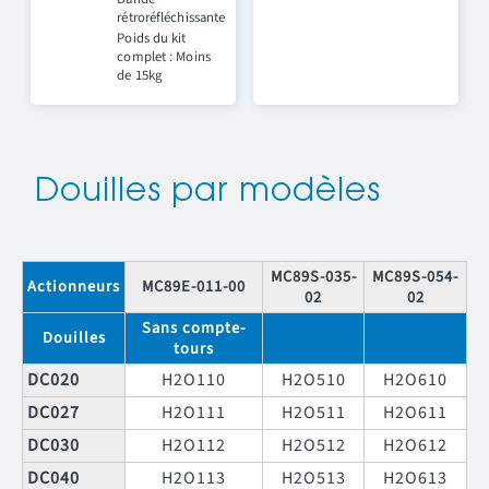
rétroréfléchissante
Poids du kit
complet : Moins
de 15kg
Douilles par modèles
MC89S-035-
MC89S-054-
Actionneurs
MC89E-011-00
02
02
Sans compte-
Douilles
tours
DC020
H2O110
H2O510
H2O610
DC027
H2O111
H2O511
H2O611
DC030
H2O112
H2O512
H2O612
DC040
H2O113
H2O513
H2O613