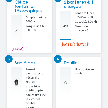
Clé de
2 batteries & 1
fontainier
chargeur
télescopique
Tension: 18 V DC
.. 220/240 V AC
Couple maximal:
1000 Nm
Capacité: 5.20 Ah
Longueur:
0.6 m
Temps de
..
0.9 m
charge: 45 min
BAT143
BAT145
EB002
5
6
Sac à dos
Douille
Permet
Une douille au
d’emporter le
choix
nécessaire
Mousse
protectrice
prédécoupée
Sac en tissu PVC
résistant et
double
Bande