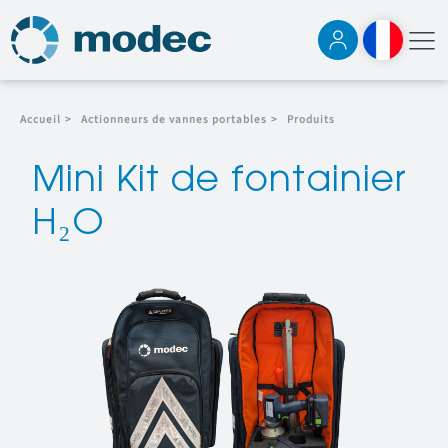
Accueil
>
Actionneurs de vannes portables
>
Produits
Mini Kit de fontainier
H₂O