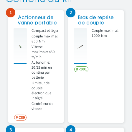
Contenu du kit
1
2
Actionneur de
Bras de reprise
vanne portable
de couple
Compact et léger
Couple maximal:
1000 Nm
Couple maximal:
850 Nm
Vitesse
maximale: 450
tr/min
Autonomie:
20/25 min en
BR001
continu par
batterie
Limiteur de
couple
électronique
intégré
Contrôleur de
vitesse
MC89
3
4