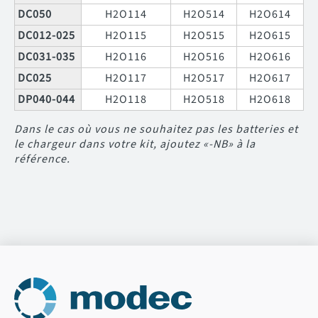
DC050
H2O114
H2O514
H2O614
DC012-025
H2O115
H2O515
H2O615
DC031-035
H2O116
H2O516
H2O616
DC025
H2O117
H2O517
H2O617
DP040-044
H2O118
H2O518
H2O618
Dans le cas où vous ne souhaitez pas les batteries et
le chargeur dans votre kit, ajoutez «-NB» à la
référence.