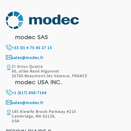
modec SAS
+33 (0) 4 75 40 27 15
sales@modec.fr
ZI Sirius Quatre
80, allée René Higonnet
26760 Beaumont-lès-Valence, FRANCE
modec USA INC.
+1 (617) 858-7164
sales@modec.fr
185 Alewife Brook Parkway #210
Cambridge, MA 02138,
USA