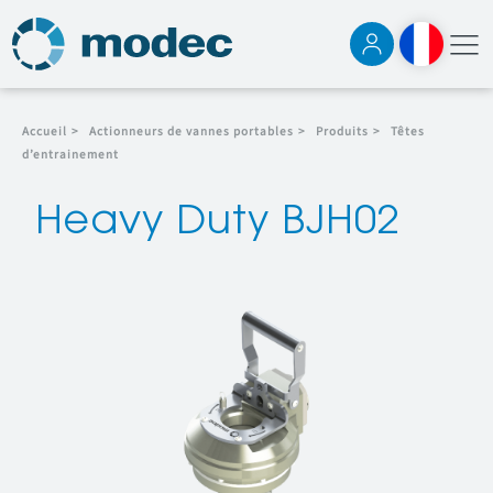
Accueil
>
Actionneurs de vannes portables
>
Produits
>
Têtes
d’entrainement
Heavy Duty BJH02