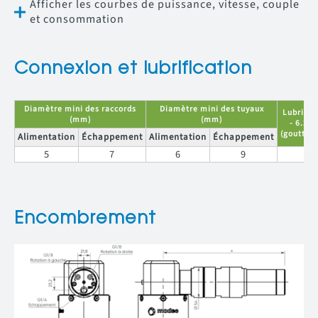
Afficher les courbes de puissance, vitesse, couple
et consommation
Connexion et lubrification
Diamètre mini des raccords
Diamètre mini des tuyaux
Lubrific
(mm)
(mm)
- 6.2 b
(gouttes
Alimentation
Échappement
Alimentation
Échappement
5
7
6
9
3
Encombrement