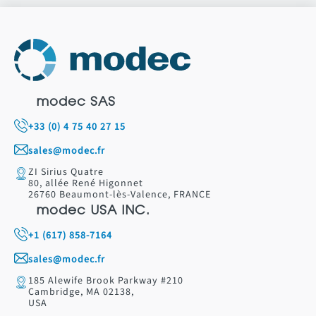
modec SAS
+33 (0) 4 75 40 27 15
sales@modec.fr
ZI Sirius Quatre
80, allée René Higonnet
26760 Beaumont-lès-Valence, FRANCE
modec USA INC.
+1 (617) 858-7164
sales@modec.fr
185 Alewife Brook Parkway #210
Cambridge, MA 02138,
USA