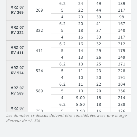
6.2
24
49
139
MRZ 07
269
5
22
44
117
RV 269
4
20
39
98
6.2
20
41
167
MRZ 07
322
5
18
37
140
RV 322
4
16
33
117
6.2
16
32
212
MRZ 07
411
5
14
29
179
RV 411
4
13
26
149
6.2
13
25
271
MRZ 07
524
5
11
23
228
RV 524
4
10
20
191
6.2
11
22
304
MRZ 07
589
5
10
20
256
RV 589
4
9.00
18
214
6.2
8.80
18
388
MRZ 07
750
5
7.90
16
326
RV 750
Les données ci-dessus doivent être considérées avec une marge
4
7.10
14
273
d’erreur de +/- 5%