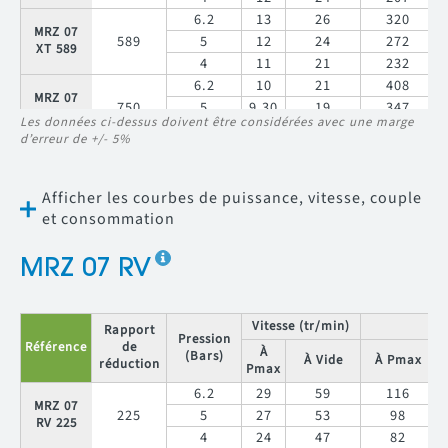
6.2
13
26
320
MRZ 07
589
5
12
24
272
XT 589
4
11
21
232
6.2
10
21
408
MRZ 07
750
5
9.30
19
347
XT 750
Les données ci-dessus doivent être considérées avec une marge
4
8.30
17
296
d’erreur de +/- 5%
Afficher les courbes de puissance, vitesse, couple
et consommation
MRZ 07 RV
Vitesse (tr/min)
C
Rapport
Pression
Référence
de
À
(Bars)
À Vide
À Pmax
réduction
Pmax
6.2
29
59
116
MRZ 07
225
5
27
53
98
RV 225
4
24
47
82