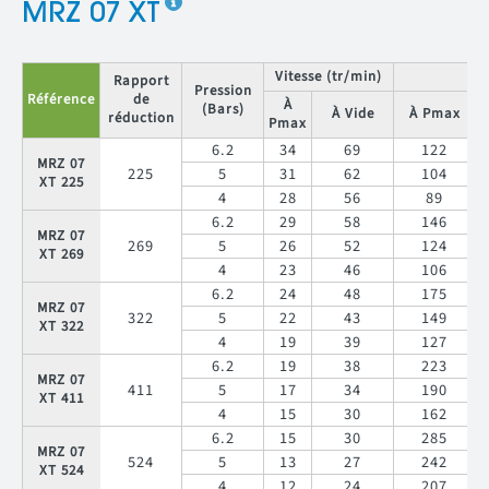
MRZ 07 XT
Vitesse (tr/min)
C
Rapport
Pression
Référence
de
À
(Bars)
À Vide
À Pmax
réduction
Pmax
6.2
34
69
122
MRZ 07
225
5
31
62
104
XT 225
4
28
56
89
6.2
29
58
146
MRZ 07
269
5
26
52
124
XT 269
4
23
46
106
6.2
24
48
175
MRZ 07
322
5
22
43
149
XT 322
4
19
39
127
6.2
19
38
223
MRZ 07
411
5
17
34
190
XT 411
4
15
30
162
6.2
15
30
285
MRZ 07
524
5
13
27
242
XT 524
4
12
24
207