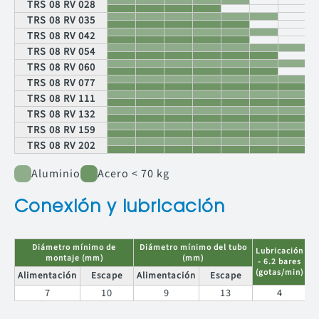
TRS 08 RV 028
111
5
64
128
53
111
TRS 08 RV 035
4
58
117
43
TRS 08 RV 042
6.2
59
117
74
TRS 08 RV
TRS 08 RV 054
132
5
53
107
64
132
TRS 08 RV 060
4
49
98
52
TRS 08 RV 077
6.2
49
98
89
TRS 08 RV
TRS 08 RV 111
159
5
45
89
76
159
TRS 08 RV 132
4
41
81
62
TRS 08 RV 159
6.2
39
77
113
TRS 08 RV
TRS 08 RV 202
202
5
35
70
97
202
4
32
64
79
Aluminio
Acero < 70 kg
Conexión y lubricación
Diámetro mínimo de
Diámetro mínimo del tubo
Lubricación
montaje (mm)
(mm)
- 6.2 bares
(gotas/min)
Alimentación
Escape
Alimentación
Escape
7
10
9
13
4