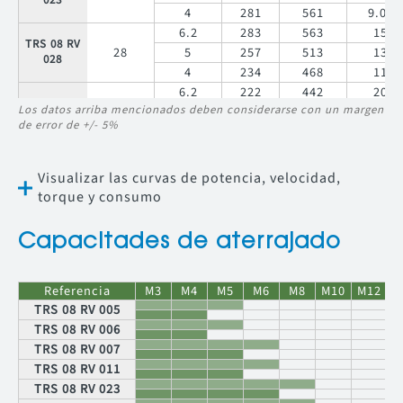
023
4
281
561
9.00
6.2
283
563
15
TRS 08 RV
28
5
257
513
13
028
4
234
468
11
6.2
222
442
20
TRS 08 RV
Los datos arriba mencionados deben considerarse con un margen
35
5
201
403
17
035
de error de +/- 5%
4
184
368
14
6.2
185
369
24
TRS 08 RV
42
5
168
336
20
Visualizar las curvas de potencia, velocidad,
042
4
153
307
16
torque y consumo
6.2
145
289
30
TRS 08 RV
54
5
132
264
26
054
Capacitades de aterrajado
4
120
241
21
6.2
129
258
34
TRS 08 RV
60
5
117
235
29
Referencia
M3
M4
M5
M6
M8
M10
M12
M
060
TRS 08 RV 005
4
107
214
24
TRS 08 RV 006
6.2
102
202
43
TRS 08 RV
TRS 08 RV 007
77
5
92
184
37
077
TRS 08 RV 011
4
84
168
30
TRS 08 RV 023
6.2
71
141
62
TRS 08 RV