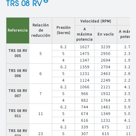
TRS 08 RV
Velocidad (RPM)
Relación
Presión
A
Referencia
de
A máxim
(bares)
máxima
En vacío
reducción
potenci
potencia
6.2
1627
3239
2.70
TRS 08 RV
5
5
1475
2950
2.30
005
4
1347
2694
1.90
6.2
1359
2704
3.20
TRS 08 RV
6
5
1231
2463
2.80
006
4
1124
2249
2.20
6.2
1066
2121
4.10
TRS 08 RV
7
5
966
1932
3.50
007
4
882
1764
2.90
6.2
744
1481
5.90
TRS 08 RV
11
5
674
1349
5.00
011
4
616
1231
4.10
6.2
339
675
13
TRS 08 RV
23
5
307
615
11