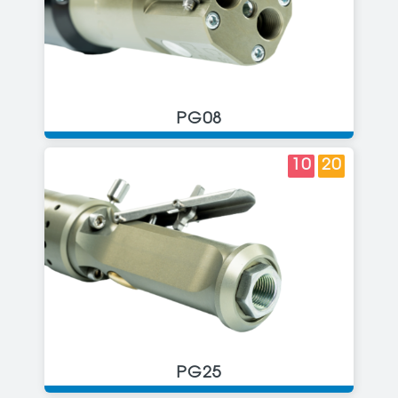
PG08
10
20
PG25