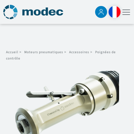
Accueil
>
Moteurs pneumatiques
>
Accessoires
>
Poignées de
contrôle