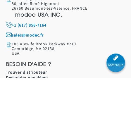
80, allée René Higonnet
26760 Beaumont-lès-Valence, FRANCE
modec USA INC.
+1 (617) 858-7164
sales@modec.fr
185 Alewife Brook Parkway #210
Cambridge, MA 02138,
USA
BESOIN D'AIDE ?
Métrique
Trouver distributeur
Demander une démo
Nous contacter
RESSOURCES
Catalogue moteurs
pneumatiques
Catalogue actionneurs de
vanne
LÉGAL
Mentions légales