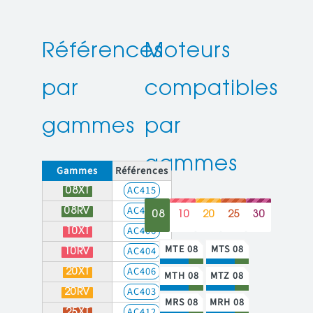
Références
Moteurs
par
compatibles
gammes
par
gammes
Gammes
Références
AC415
08XT
AC416
08RV
08
10
20
25
30
AC406
10XT
MTE 08
MTS 08
AC404
10RV
AC406
20XT
MTH 08
MTZ 08
AC403
20RV
MRS 08
MRH 08
AC412
25XT